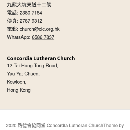
九龍大坑東道十二號
電話: 2380 7184
傳真: 2787 9312
電郵:
church@clc.org.hk
WhatsApp:
6586 7837
Concordia Lutheran Church
12 Tai Hang Tung Road,
Yau Yat Chuen,
Kowloon,
Hong Kong
2020 路德會協同堂 Concordia Lutheran Church
Theme by