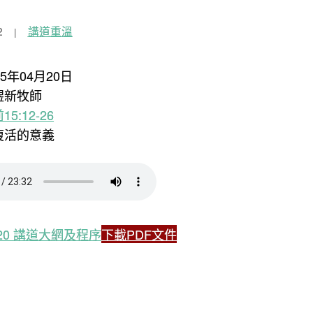
2
講道重溫
25年04月20日
煜新牧師
15:12-26
主復活的意義
4.20 講道大網及程序
下載PDF文件