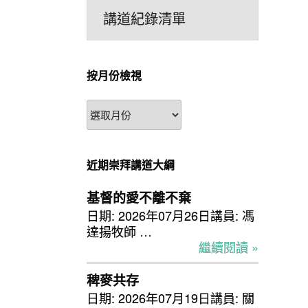
講道紀錄清單
按月份檢視
按
月
份
檢
近期崇拜講道大綱
視
基督的愛不離不棄
日期: 2026年07月26日講員: 馮
達揚牧師 …
繼續閱讀 »
稗麥共存
日期: 2026年07月19日講員: 關