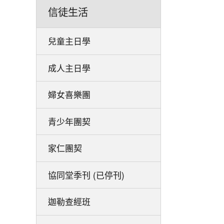
信徒生活
兒童主日學
成人主日學
婦女喜樂團
青少年團契
家仁團契
協同堂季刊 (已停刊)
迦勒查經班