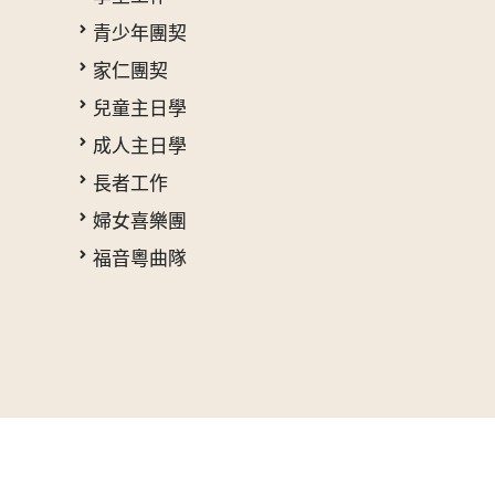
青少年團契
家仁團契
兒童主日學
成人主日學
長者工作
婦女喜樂團
福音粵曲隊