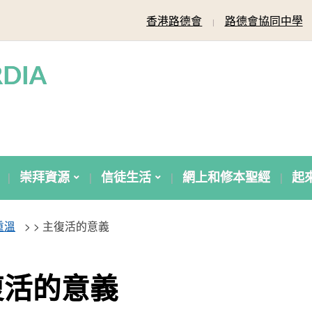
香港路德會
路德會協同中學
DIA
崇拜資源
信徒生活
網上和修本聖經
起
重溫
> >
主復活的意義
復活的意義