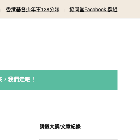
香港基督少年軍128分隊
協同堂Facebook 群組
來，我們走吧！
講道大綱/文章紀錄