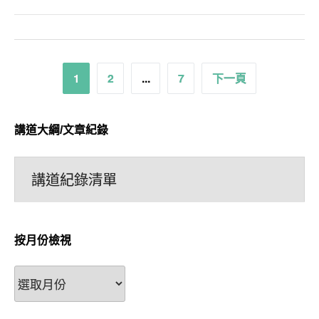
文
1
2
...
7
下一頁
章
分
講道大綱/文章紀錄
頁
講道紀錄清單
按月份檢視
按
月
份