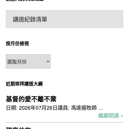
講道紀錄清單
按月份檢視
按
月
份
檢
近期崇拜講道大綱
視
基督的愛不離不棄
日期: 2026年07月26日講員: 馮達揚牧師 …
繼續閱讀 »