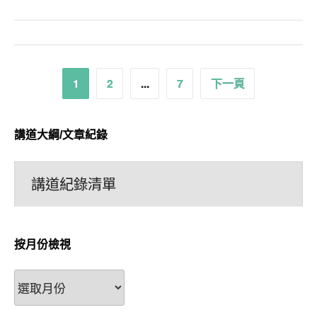
文
1
2
...
7
下一頁
章
分
講道大綱/文章紀錄
頁
講道紀錄清單
按月份檢視
按
月
份