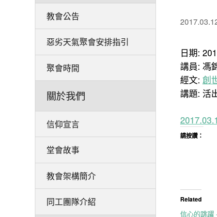
教會公告
2017.03.1
惡劣天氣聚會安排指引
日期: 20
講員: 馮
聚會時間
經文:
創世
講題: 活
關於我們
2017.
信仰宣言
請按讚：
堂會故事
教會架構簡介
Related
同工團隊介紹
信心的跳躍 – 