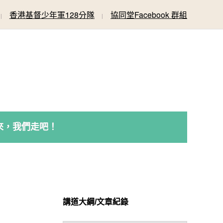
香港基督少年軍128分隊
協同堂Facebook 群組
來，我們走吧！
講道大綱/文章紀錄