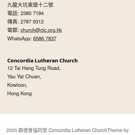
九龍大坑東道十二號
電話: 2380 7184
傳真: 2787 9312
電郵:
church@clc.org.hk
WhatsApp:
6586 7837
Concordia Lutheran Church
12 Tai Hang Tung Road,
Yau Yat Chuen,
Kowloon,
Hong Kong
2020 路德會協同堂 Concordia Lutheran Church
Theme by