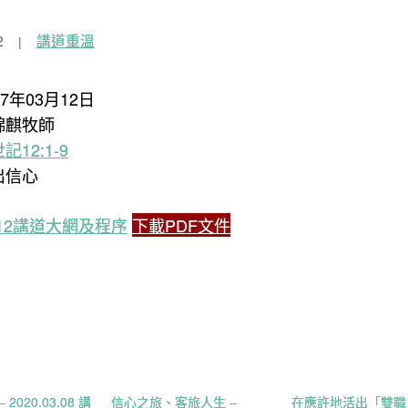
2
講道重溫
17年03月12日
錦麒牧師
記12:1-9
出信心
03.12講道大網及程序
下載PDF文件
2020.03.08 講
信心之旅、客旅人生 –
在應許地活出「雙職