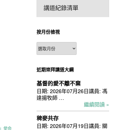
講道紀錄清單
按月份檢視
按
月
份
檢
近期崇拜講道大綱
視
基督的愛不離不棄
日期: 2026年07月26日講員: 馮
達揚牧師 …
繼續閱讀 »
稗麥共存
日期: 2026年07月19日講員: 關
」使命