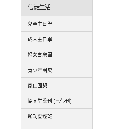
信徒生活
兒童主日學
成人主日學
婦女喜樂團
青少年團契
家仁團契
協同堂季刊 (已停刊)
迦勒查經班