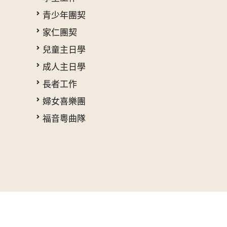
青少年團契
家仁團契
兒童主日學
成人主日學
長者工作
婦女喜樂團
福音粵曲隊