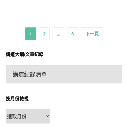
文
1
2
...
6
下一頁
章
分
講道大綱/文章紀錄
頁
講道紀錄清單
按月份檢視
按
月
份