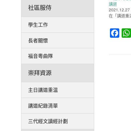
講道
社區服侍
2021.12.27
在「講道重
學生工作
Fa
長者關懷
福音粵曲隊
崇拜資源
主日講道重温
講道紀錄清單
三代經文讀經計劃