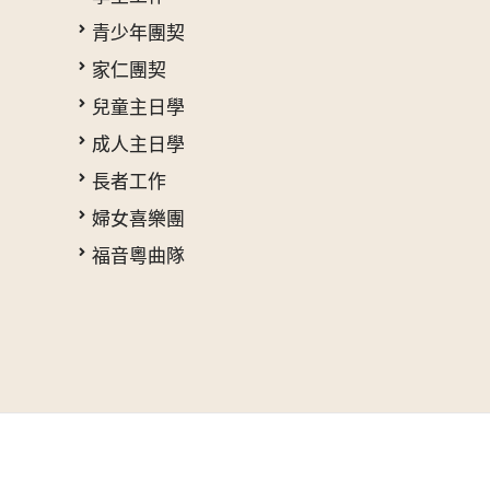
青少年團契
家仁團契
兒童主日學
成人主日學
長者工作
婦女喜樂團
福音粵曲隊