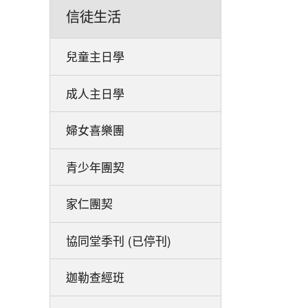
信徒生活
兒童主日學
成人主日學
婦女喜樂團
青少年團契
家仁團契
協同堂季刊 (已停刊)
迦勒查經班