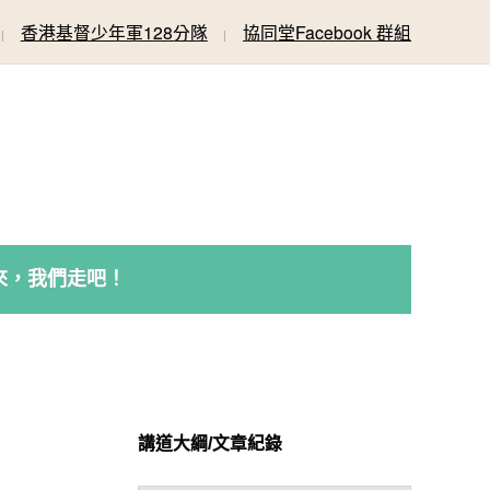
香港基督少年軍128分隊
協同堂Facebook 群組
來，我們走吧！
講道大綱/文章紀錄