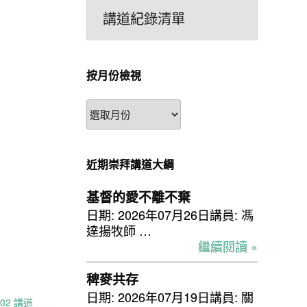
講道紀錄清單
按月份檢視
按
月
份
檢
近期崇拜講道大綱
視
基督的愛不離不棄
日期: 2026年07月26日講員: 馮
達揚牧師 …
繼續閱讀 »
稗麥共存
日期: 2026年07月19日講員: 關
.02 講道