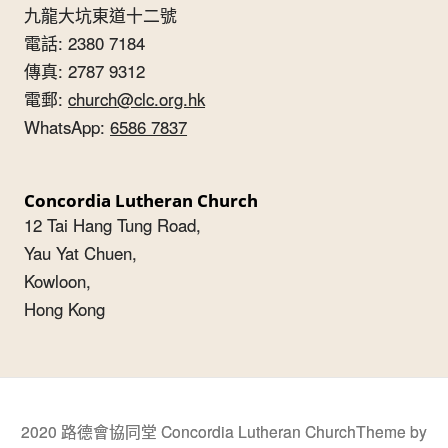
九龍大坑東道十二號
電話: 2380 7184
傳真: 2787 9312
電郵:
church@clc.org.hk
WhatsApp:
6586 7837
Concordia Lutheran Church
12 Tai Hang Tung Road,
Yau Yat Chuen,
Kowloon,
Hong Kong
2020 路德會協同堂 Concordia Lutheran Church
Theme by