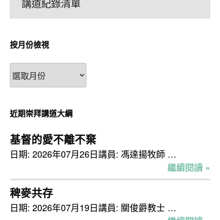
講道紀錄清單
按月份檢視
按
月
份
檢
近期崇拜講道大綱
視
基督的愛不離不棄
日期: 2026年07月26日講員: 馮達揚牧師 …
繼續閱讀 »
稗麥共存
日期: 2026年07月19日講員: 關俊爵教士 …