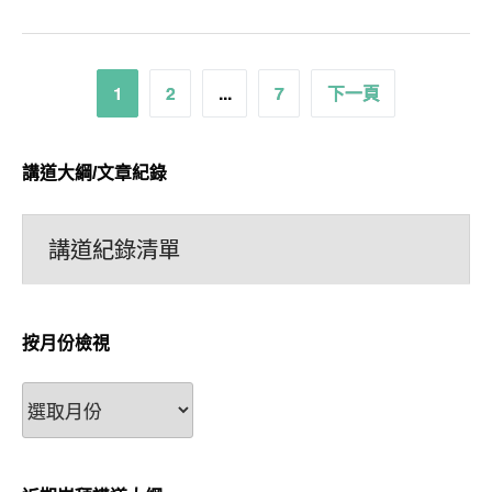
文
1
2
...
7
下一頁
章
分
講道大綱/文章紀錄
頁
講道紀錄清單
按月份檢視
按
月
份
檢