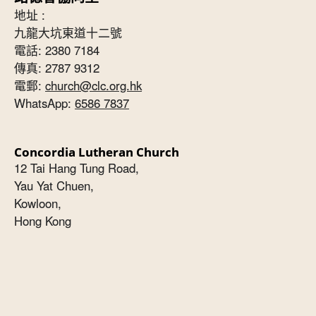
地址 :
九龍大坑東道十二號
電話: 2380 7184
傳真: 2787 9312
電郵:
church@clc.org.hk
WhatsApp:
6586 7837
Concordia Lutheran Church
12 Tai Hang Tung Road,
Yau Yat Chuen,
Kowloon,
Hong Kong