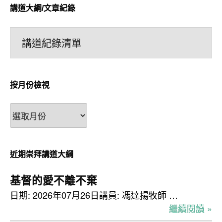
講道大綱/文章紀錄
講道紀錄清單
按月份檢視
按
月
份
檢
近期崇拜講道大綱
視
基督的愛不離不棄
日期: 2026年07月26日講員: 馮達揚牧師 …
繼續閱讀 »