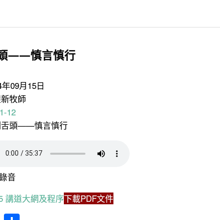
享
頭——慎言慎行
24年09月15日
煜新牧師
1-12
控制舌頭——慎言慎行
錄音
9.15 講道大網及程序
下載PDF文件