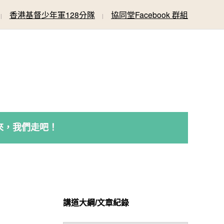
香港基督少年軍128分隊
協同堂Facebook 群組
來，我們走吧！
講道大綱/文章紀錄