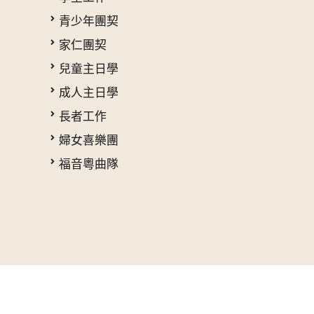
青少年團契
家仁團契
兒童主日學
成人主日學
長者工作
婦女喜樂團
福音粵曲隊