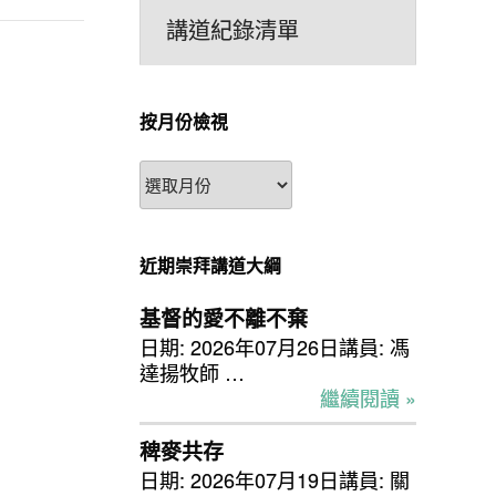
講道紀錄清單
按月份檢視
按
月
份
檢
近期崇拜講道大綱
視
基督的愛不離不棄
日期: 2026年07月26日講員: 馮
達揚牧師 …
繼續閱讀 »
稗麥共存
日期: 2026年07月19日講員: 關