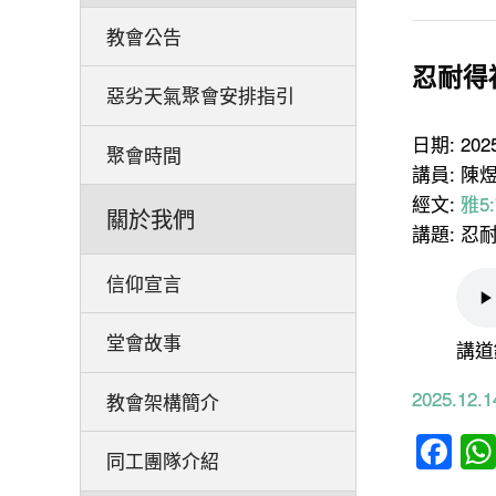
教會公告
忍耐得
惡劣天氣聚會安排指引
日期: 20
聚會時間
講員: 陳
經文:
雅5:
關於我們
講題: 忍
信仰宣言
堂會故事
講道
2025.1
教會架構簡介
Fa
同工團隊介紹