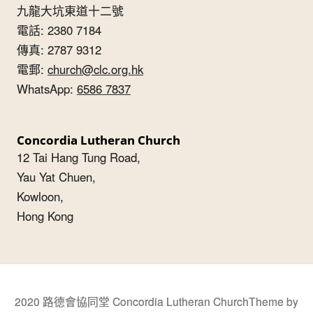
九龍大坑東道十二號
電話: 2380 7184
傳真: 2787 9312
電郵:
church@clc.org.hk
WhatsApp:
6586 7837
Concordia Lutheran Church
12 Tai Hang Tung Road,
Yau Yat Chuen,
Kowloon,
Hong Kong
2020 路德會協同堂 Concordia Lutheran Church
Theme by