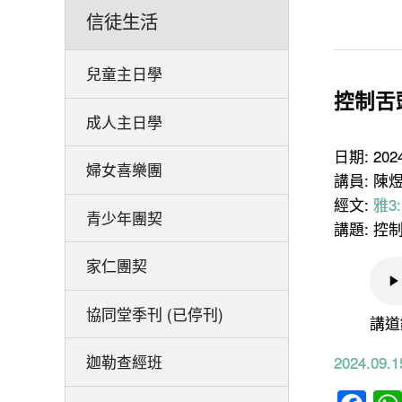
信徒生活
兒童主日學
控制舌
成人主日學
日期: 20
婦女喜樂團
講員: 陳
經文:
雅3:
青少年團契
講題: 
家仁團契
協同堂季刊 (已停刊)
講道
迦勒查經班
2024.0