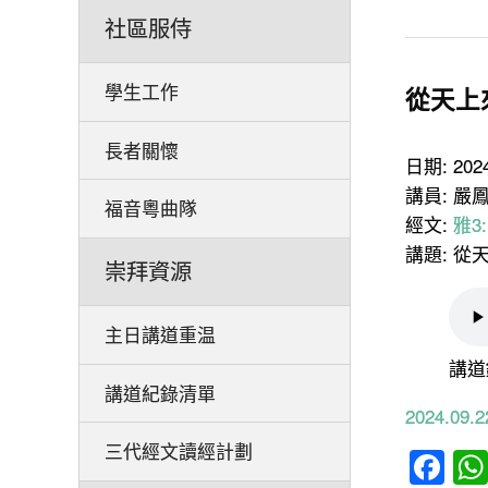
社區服侍
學生工作
從天上
長者關懷
日期: 20
講員: 嚴
福音粵曲隊
經文:
雅3:
講題: 從
崇拜資源
主日講道重温
講道
講道紀錄清單
2024.0
三代經文讀經計劃
Fa