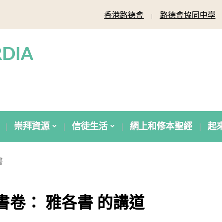
香港路德會
路德會協同中學
DIA
崇拜資源
信徒生活
網上和修本聖經
起
書
書卷： 雅各書 的講道