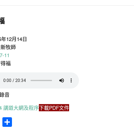
福
25年12月14日
煜新牧師
7-11
耐得福
錄音
2.14 講道大網及程序
下載PDF文件
cebook
WhatsApp
分
享