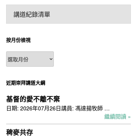
講道紀錄清單
按月份檢視
按
月
份
檢
近期崇拜講道大綱
視
基督的愛不離不棄
日期: 2026年07月26日講員: 馮達揚牧師 …
繼續閱讀 »
稗麥共存