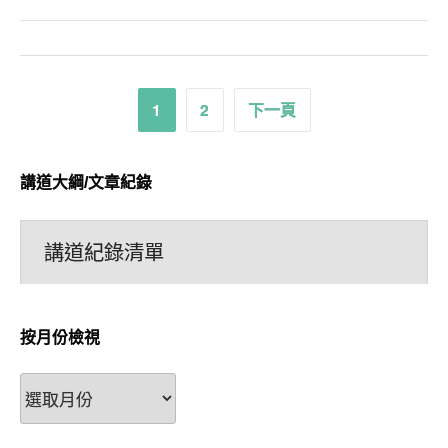
文
1
2
下一頁
章
分
講道大綱/文章紀錄
頁
講道紀錄清單
按月份檢視
按
月
份