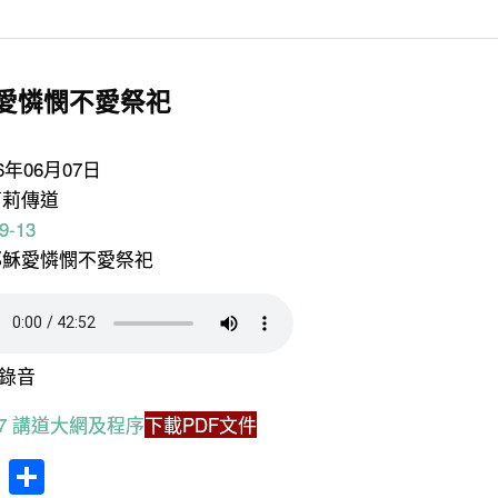
愛憐憫不愛祭祀
26年06月07日
莉莉傳道
9-13
主耶穌愛憐憫不愛祭祀
錄音
6.07 講道大網及程序
下載PDF文件
cebook
WhatsApp
分