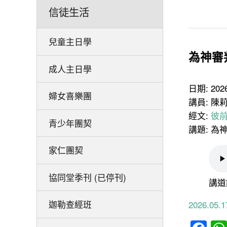
信徒生活
兒童主日學
為神審
成人主日學
日期: 20
婦女喜樂團
講員: 陳
經文:
彼前4
青少年團契
講題: 為
家仁團契
協同堂季刊 (已停刊)
講道
迦勒查經班
2026.0