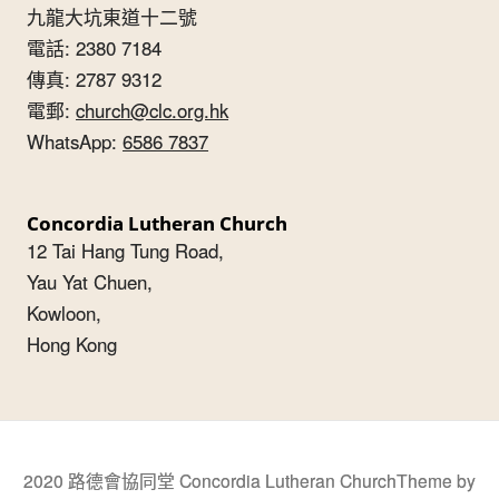
九龍大坑東道十二號
電話: 2380 7184
傳真: 2787 9312
電郵:
church@clc.org.hk
WhatsApp:
6586 7837
Concordia Lutheran Church
12 Tai Hang Tung Road,
Yau Yat Chuen,
Kowloon,
Hong Kong
2020 路德會協同堂 Concordia Lutheran Church
Theme by