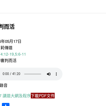
享
判而活
26年05月17日
莉莉傳道
:12-19,5:6-11
神審判而活
錄音
5.17 講道大網及程序
下載PDF文件