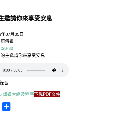
主邀請你來享受安息
26年07月05日
莉莉傳道
:20-30
愛你的主邀請你來享受安息
錄音
7.05 講道大網及程序
下載PDF文件
cebook
WhatsApp
分
享