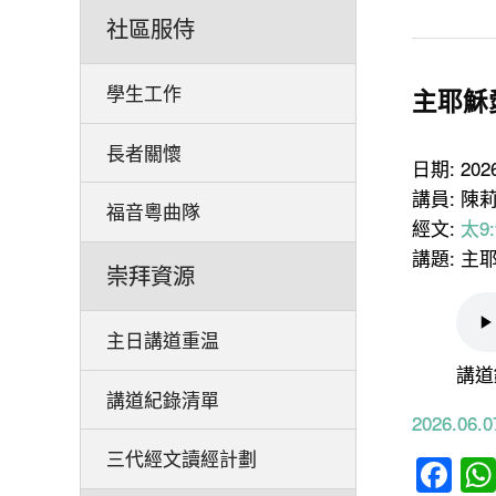
社區服侍
學生工作
主耶穌
長者關懷
日期: 20
講員: 陳
福音粵曲隊
經文:
太9:
講題: 
崇拜資源
主日講道重温
講道
講道紀錄清單
2026.0
三代經文讀經計劃
Fa