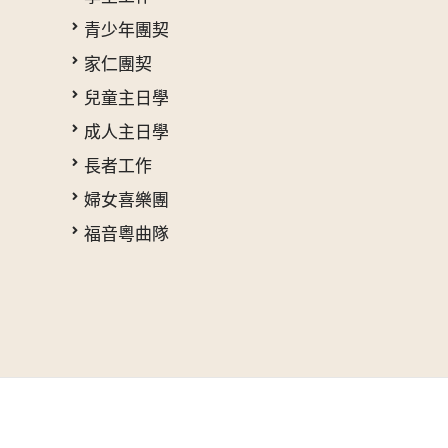
青少年團契
家仁團契
兒童主日學
成人主日學
長者工作
婦女喜樂團
福音粵曲隊