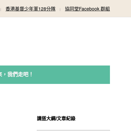
香港基督少年軍128分隊
協同堂Facebook 群組
來，我們走吧！
講道大綱/文章紀錄