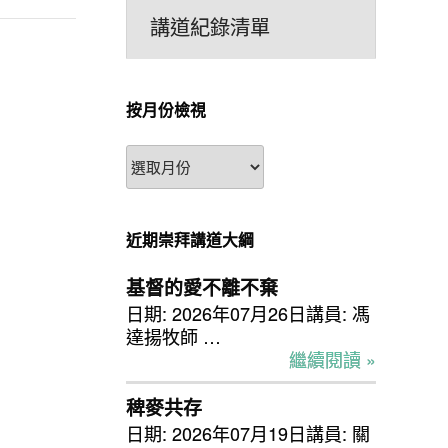
講道紀錄清單
按月份檢視
按
月
份
檢
近期崇拜講道大綱
視
基督的愛不離不棄
日期: 2026年07月26日講員: 馮
達揚牧師 …
繼續閱讀 »
稗麥共存
日期: 2026年07月19日講員: 關