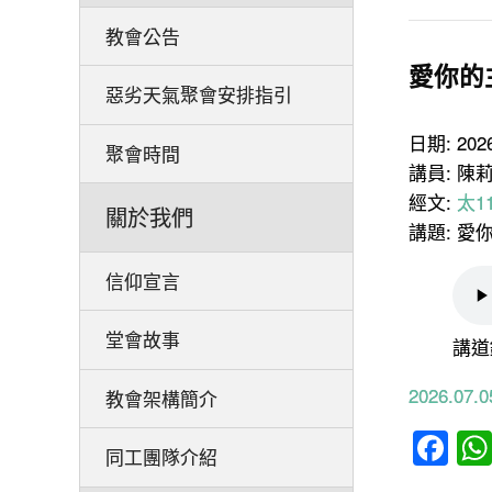
教會公告
愛你的
惡劣天氣聚會安排指引
日期: 20
聚會時間
講員: 陳
經文:
太11
關於我們
講題: 
信仰宣言
堂會故事
講道
2026.0
教會架構簡介
Fa
同工團隊介紹