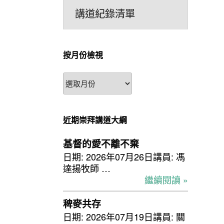
講道紀錄清單
按月份檢視
按
月
份
檢
近期崇拜講道大綱
視
基督的愛不離不棄
日期: 2026年07月26日講員: 馮
達揚牧師 …
繼續閱讀 »
稗麥共存
日期: 2026年07月19日講員: 關