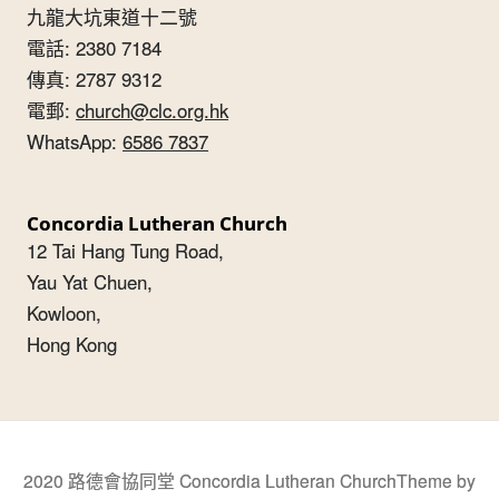
九龍大坑東道十二號
電話: 2380 7184
傳真: 2787 9312
電郵:
church@clc.org.hk
WhatsApp:
6586 7837
Concordia Lutheran Church
12 Tai Hang Tung Road,
Yau Yat Chuen,
Kowloon,
Hong Kong
2020 路德會協同堂 Concordia Lutheran Church
Theme by