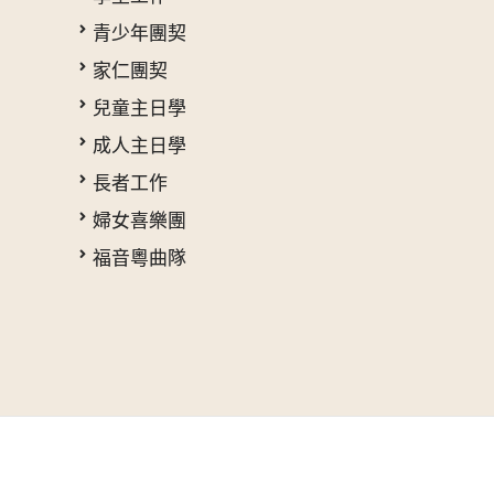
青少年團契
家仁團契
兒童主日學
成人主日學
長者工作
婦女喜樂團
福音粵曲隊