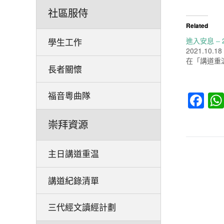
社區服侍
Related
進入安息 – 2
學生工作
2021.10.18
在「講道重
長者關懷
Fa
福音粵曲隊
崇拜資源
主日講道重温
講道紀錄清單
三代經文讀經計劃