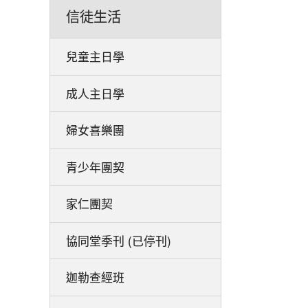
信徒生活
兒童主日學
成人主日學
婦女喜樂團
青少年團契
家仁團契
協同堂季刊 (已停刊)
迦勒查經班