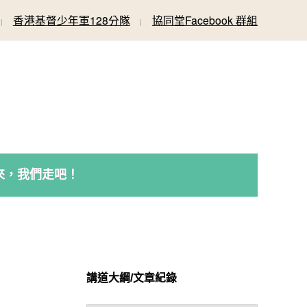
香港基督少年軍128分隊
協同堂Facebook 群組
來，我們走吧！
講道大綱/文章紀錄