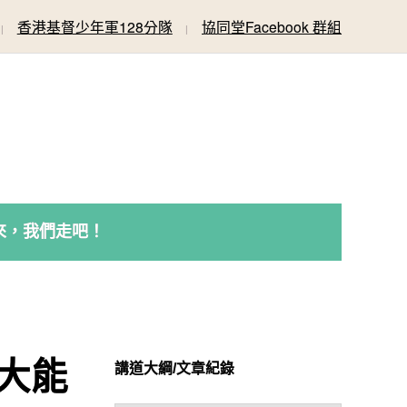
香港基督少年軍128分隊
協同堂Facebook 群組
來，我們走吧！
大能
講道大綱/文章紀錄