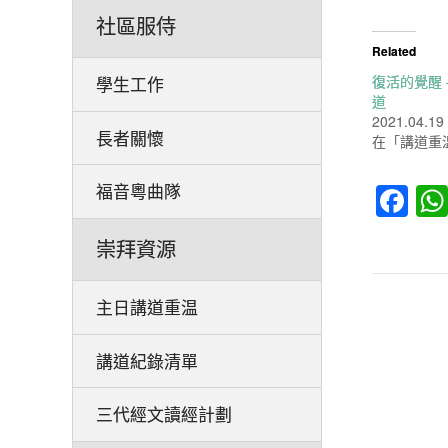
社區服侍
Related
復活的覺醒 – 
學生工作
道
2021.04.19
長者關懷
在「講道重
Fa
福音粵曲隊
崇拜資源
主日講道重温
講道紀錄清單
三代經文讀經計劃