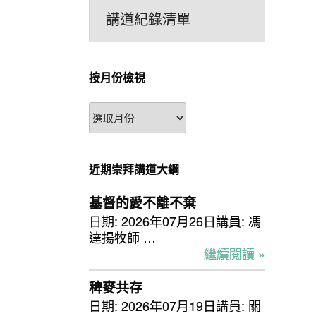
講道紀錄清單
按月份檢視
按
月
份
檢
近期崇拜講道大綱
視
基督的愛不離不棄
日期: 2026年07月26日講員: 馮
達揚牧師 …
繼續閱讀 »
稗麥共存
日期: 2026年07月19日講員: 關