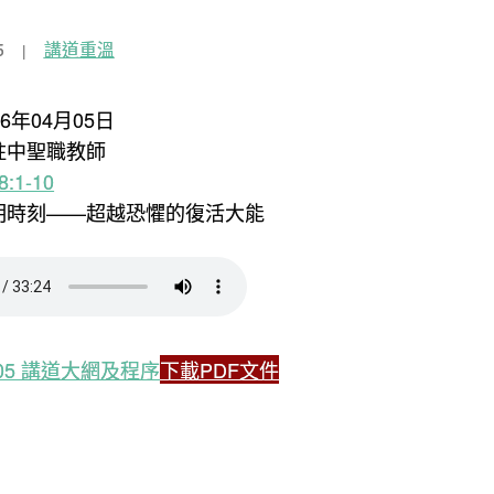
5
講道重溫
26年04月05日
陳柱中聖職教師
:1-10
黎明時刻——超越恐懼的復活大能
4.05 講道大網及程序
下載PDF文件