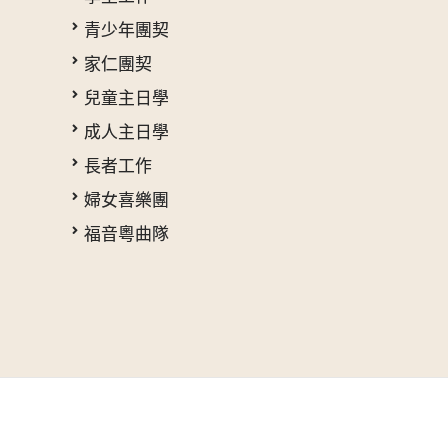
青少年團契
家仁團契
兒童主日學
成人主日學
長者工作
婦女喜樂團
福音粵曲隊