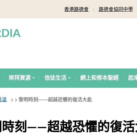
香港路德會
路德會協同中學
DIA
崇拜資源
信徒生活
網上和修本聖經
起
重溫
> >
黎明時刻——超越恐懼的復活大能
明時刻——超越恐懼的復活