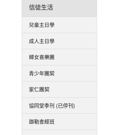
信徒生活
兒童主日學
成人主日學
婦女喜樂團
青少年團契
家仁團契
協同堂季刊 (已停刊)
迦勒查經班