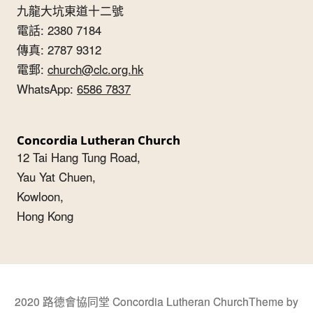
九龍大坑東道十二號
電話: 2380 7184
傳真: 2787 9312
電郵:
church@clc.org.hk
WhatsApp:
6586 7837
Concordia Lutheran Church
12 Tai Hang Tung Road,
Yau Yat Chuen,
Kowloon,
Hong Kong
2020 路德會協同堂 Concordia Lutheran Church
Theme by