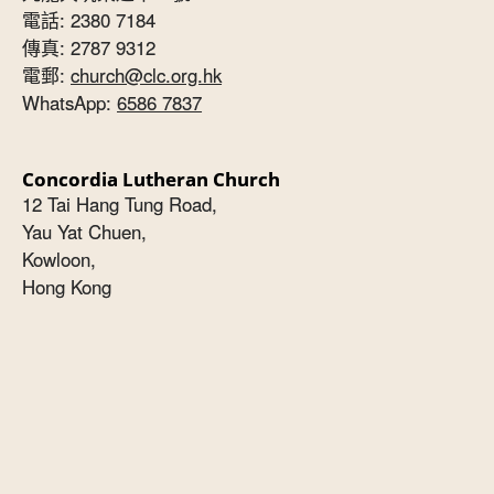
電話: 2380 7184
傳真: 2787 9312
電郵:
church@clc.org.hk
WhatsApp:
6586 7837
Concordia Lutheran Church
12 Tai Hang Tung Road,
Yau Yat Chuen,
Kowloon,
Hong Kong