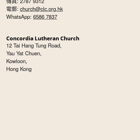
傳真: 2787 9312
電郵:
church@clc.org.hk
WhatsApp:
6586 7837
Concordia Lutheran Church
12 Tai Hang Tung Road,
Yau Yat Chuen,
Kowloon,
Hong Kong