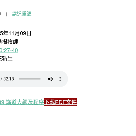
9
講道重溫
25年11月09日
達揚牧師
:27-40
死猶生
1.09 講道大網及程序
下載PDF文件