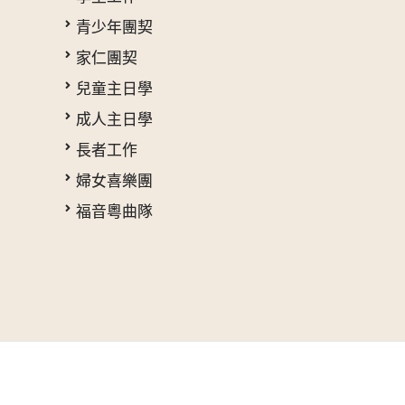
青少年團契
家仁團契
兒童主日學
成人主日學
長者工作
婦女喜樂團
福音粵曲隊