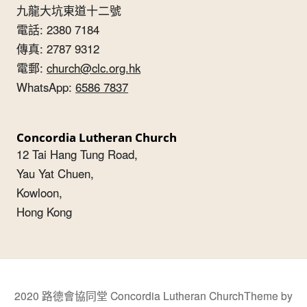
九龍大坑東道十二號
電話: 2380 7184
傳真: 2787 9312
電郵:
church@clc.org.hk
WhatsApp:
6586 7837
Concordia Lutheran Church
12 Tai Hang Tung Road,
Yau Yat Chuen,
Kowloon,
Hong Kong
2020 路德會協同堂 Concordia Lutheran Church
Theme by