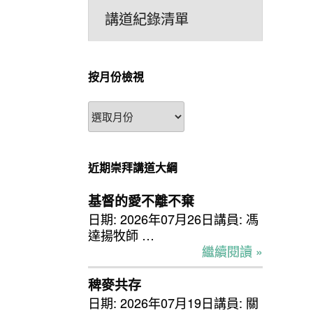
講道紀錄清單
按月份檢視
按
月
份
檢
近期崇拜講道大綱
視
基督的愛不離不棄
日期: 2026年07月26日講員: 馮
達揚牧師 …
繼續閱讀 »
稗麥共存
日期: 2026年07月19日講員: 關