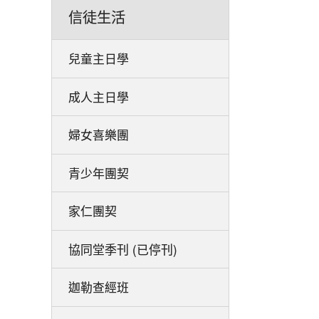
信徒生活
兒童主日學
成人主日學
婦女喜樂團
青少年團契
家仁團契
協同堂季刊 (已停刊)
迦勒查經班