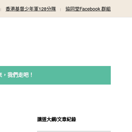
香港基督少年軍128分隊
協同堂Facebook 群組
來，我們走吧！
講道大綱/文章紀錄