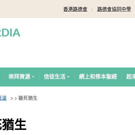
香港路德會
路德會協同中學
DIA
崇拜資源
信徒生活
網上和修本聖經
起
重溫
> >
雖死猶生
死猶生