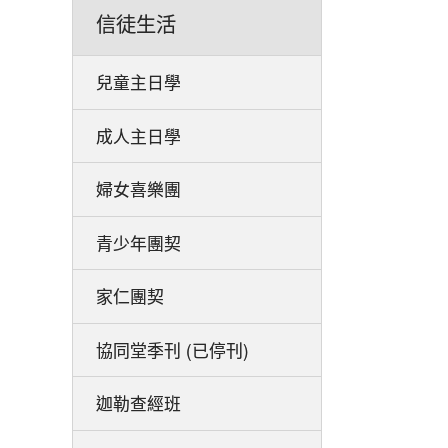
信徒生活
兒童主日學
成人主日學
婦女喜樂團
青少年團契
家仁團契
協同堂季刊 (已停刊)
迦勒查經班