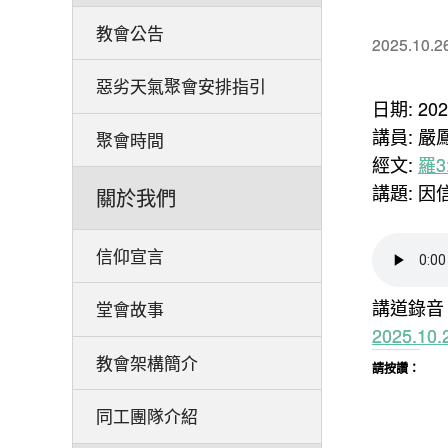
教會公告
2025.10.2
惡劣天氣聚會安排指引
日期: 20
講員: 嚴
聚會時間
經文:
羅3:
講題: 因
關於我們
信仰宣言
講道錄音
堂會故事
2025.1
教會架構簡介
請按讚：
同工團隊介紹