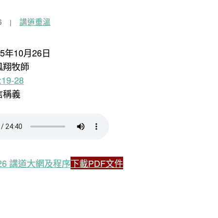
6
講道重溫
25年10月26日
鳳翔牧師
19-28
信稱義
0.26 講道大網及程序
下載PDF文件