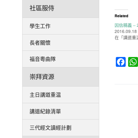
社區服侍
Related
因信稱義 – 2
學生工作
2016.09.18
在「講道重
長者關懷
Fa
福音粵曲隊
崇拜資源
主日講道重温
講道紀錄清單
三代經文讀經計劃