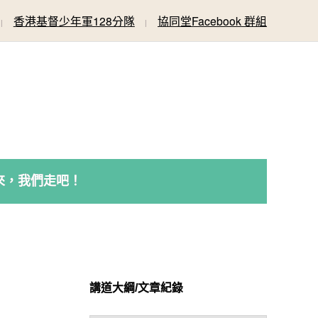
香港基督少年軍128分隊
協同堂Facebook 群組
來，我們走吧！
講道大綱/文章紀錄