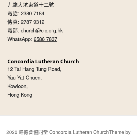
九龍大坑東道十二號
電話: 2380 7184
傳真: 2787 9312
電郵:
church@clc.org.hk
WhatsApp:
6586 7837
Concordia Lutheran Church
12 Tai Hang Tung Road,
Yau Yat Chuen,
Kowloon,
Hong Kong
2020 路德會協同堂 Concordia Lutheran Church
Theme by