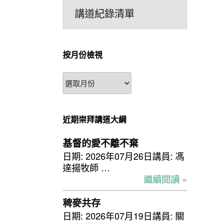
講道紀錄清單
按月份檢視
按
月
份
檢
近期崇拜講道大綱
視
基督的愛不離不棄
日期: 2026年07月26日講員: 馮
達揚牧師 …
繼續閱讀 »
稗麥共存
日期: 2026年07月19日講員: 關