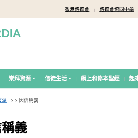
香港路德會
路德會協同中學
DIA
崇拜資源
信徒生活
網上和修本聖經
起
重溫
> >
因信稱義
信稱義