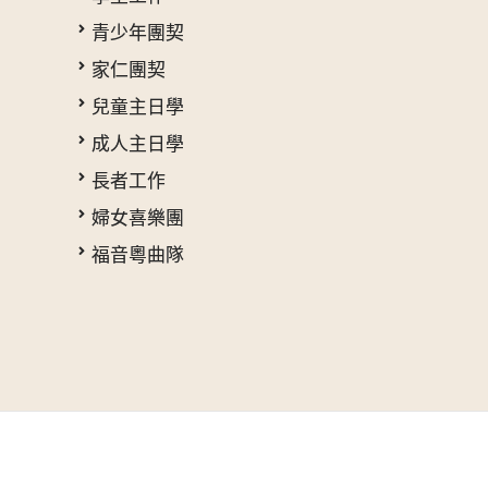
青少年團契
家仁團契
兒童主日學
成人主日學
長者工作
婦女喜樂團
福音粵曲隊