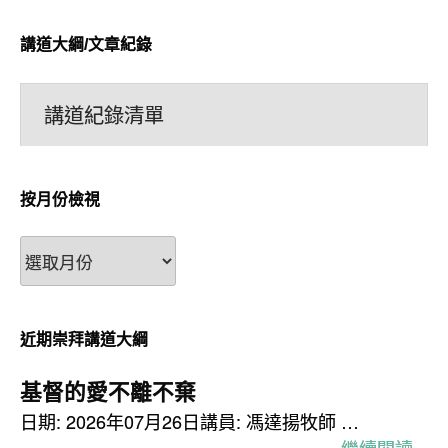
講道大綱/文章紀錄
講道紀錄清單
按月份檢視
按
月
份
檢
近期崇拜講道大綱
視
基督的愛不離不棄
日期: 2026年07月26日講員: 馮達揚牧師 …
繼續閱讀 »