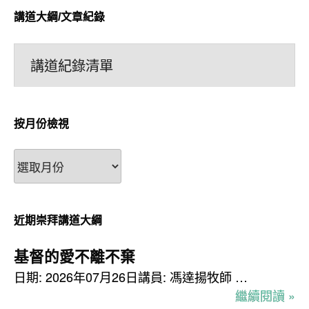
講道大綱/文章紀錄
講道紀錄清單
按月份檢視
按
月
份
檢
近期崇拜講道大綱
視
基督的愛不離不棄
日期: 2026年07月26日講員: 馮達揚牧師 …
繼續閱讀 »