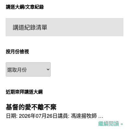
講道大綱/文章紀錄
講道紀錄清單
按月份檢視
按
月
份
檢
近期崇拜講道大綱
視
基督的愛不離不棄
日期: 2026年07月26日講員: 馮達揚牧師 …
繼續閱讀 »