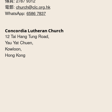
傳真: 2787 9312
電郵:
church@clc.org.hk
WhatsApp:
6586 7837
Concordia Lutheran Church
12 Tai Hang Tung Road,
Yau Yat Chuen,
Kowloon,
Hong Kong