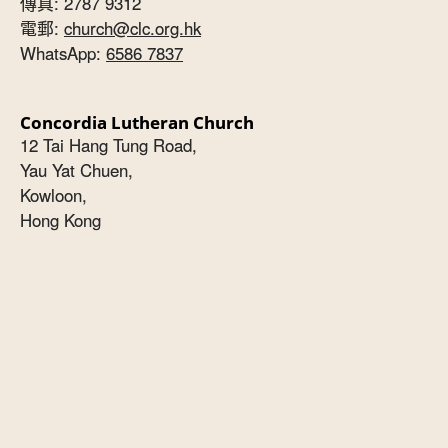
傳真: 2787 9312
電郵:
church@clc.org.hk
WhatsApp:
6586 7837
Concordia Lutheran Church
12 Tai Hang Tung Road,
Yau Yat Chuen,
Kowloon,
Hong Kong