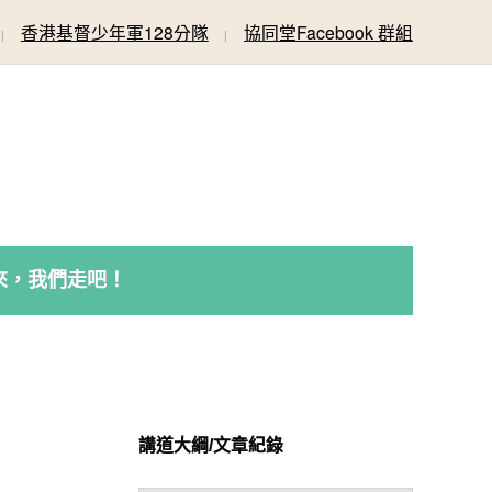
香港基督少年軍128分隊
協同堂Facebook 群組
來，我們走吧！
講道大綱/文章紀錄