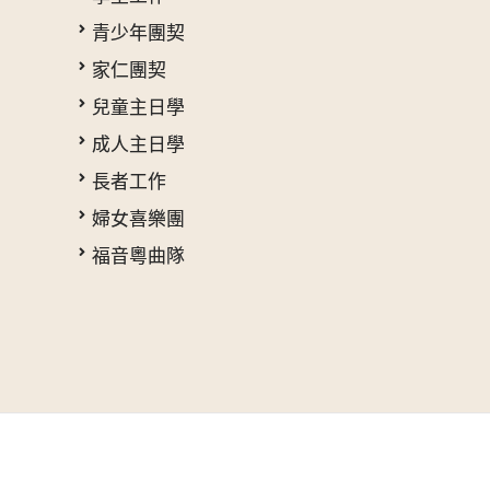
青少年團契
家仁團契
兒童主日學
成人主日學
長者工作
婦女喜樂團
福音粵曲隊