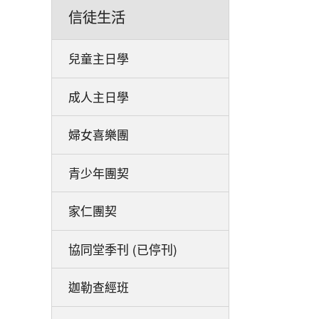
信徒生活
兒童主日學
成人主日學
婦女喜樂團
青少年團契
家仁團契
協同堂季刊 (已停刊)
迦勒查經班