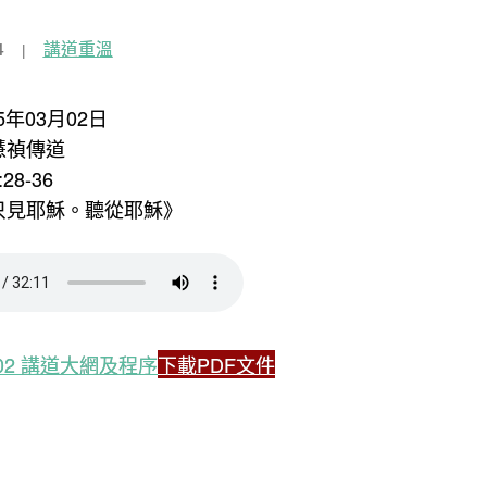
4
講道重溫
5年03月02日
慧禎傳道
28-36
《只見耶穌。聽從耶穌》
3.02 講道大網及程序
下載PDF文件