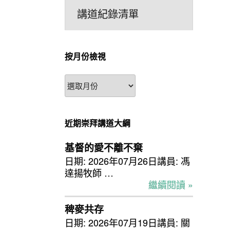
講道紀錄清單
按月份檢視
按
月
份
檢
近期崇拜講道大綱
視
基督的愛不離不棄
日期: 2026年07月26日講員: 馮
達揚牧師 …
繼續閱讀 »
稗麥共存
日期: 2026年07月19日講員: 關