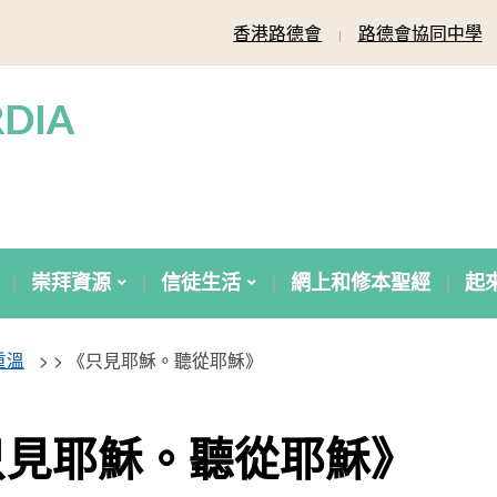
香港路德會
路德會協同中學
DIA
崇拜資源
信徒生活
網上和修本聖經
起
重溫
> >
《只見耶穌。聽從耶穌》
只見耶穌。聽從耶穌》