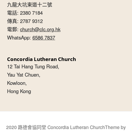
九龍大坑東道十二號
電話: 2380 7184
傳真: 2787 9312
電郵:
church@clc.org.hk
WhatsApp:
6586 7837
Concordia Lutheran Church
12 Tai Hang Tung Road,
Yau Yat Chuen,
Kowloon,
Hong Kong
2020 路德會協同堂 Concordia Lutheran Church
Theme by