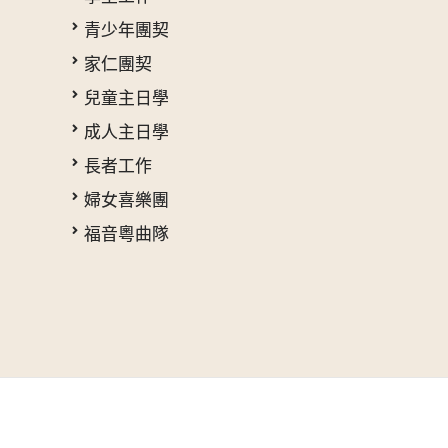
青少年團契
家仁團契
兒童主日學
成人主日學
長者工作
婦女喜樂團
福音粵曲隊