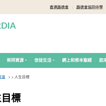
香港路德會
路德會協同中學
DIA
崇拜資源
信徒生活
網上和修本聖經
起
重溫
> >
人生目標
生目標