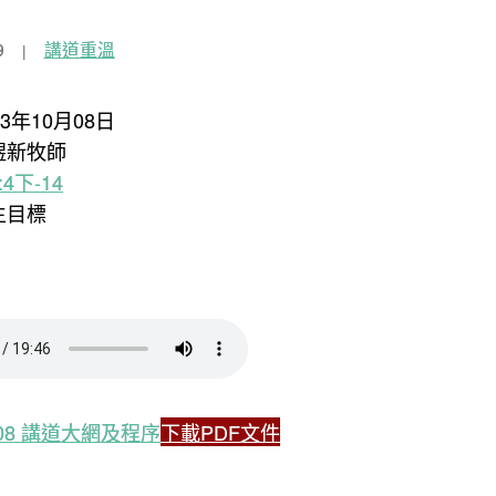
9
講道重溫
23年10月08日
煜新牧師
:4下-14
生目標
0.08 講道大網及程序
下載PDF文件