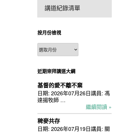
講道紀錄清單
按月份檢視
按
月
份
檢
近期崇拜講道大綱
視
基督的愛不離不棄
日期: 2026年07月26日講員: 馮
達揚牧師 …
繼續閱讀 »
稗麥共存
日期: 2026年07月19日講員: 關