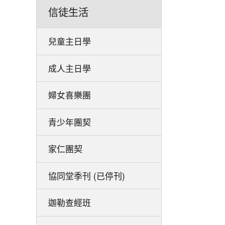
信徒生活
兒童主日學
成人主日學
婦女喜樂團
青少年團契
家仁團契
協同堂季刊 (已停刊)
迦勒查經班