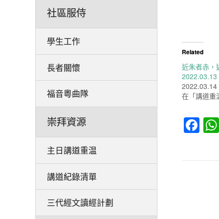
社區服侍
學生工作
Related
近朱者赤，近
長者關懷
2022.03.1
2022.03.14
福音粵曲隊
在「講道重
Fa
崇拜資源
主日講道重温
講道紀錄清單
三代經文讀經計劃