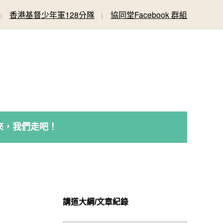
香港基督少年軍128分隊
協同堂Facebook 群組
來，我們走吧！
講道大綱/文章紀錄