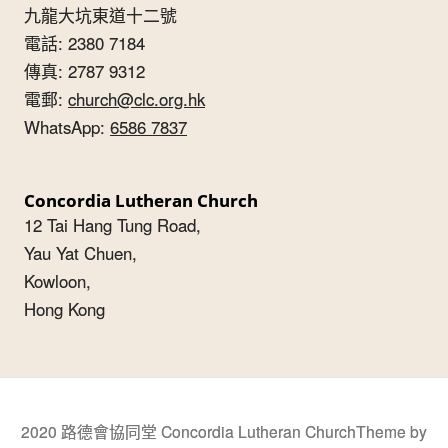
九龍大坑東道十二號
電話: 2380 7184
傳真: 2787 9312
電郵:
church@clc.org.hk
WhatsApp:
6586 7837
Concordia Lutheran Church
12 Tai Hang Tung Road,
Yau Yat Chuen,
Kowloon,
Hong Kong
2020 路德會協同堂 Concordia Lutheran Church
Theme by