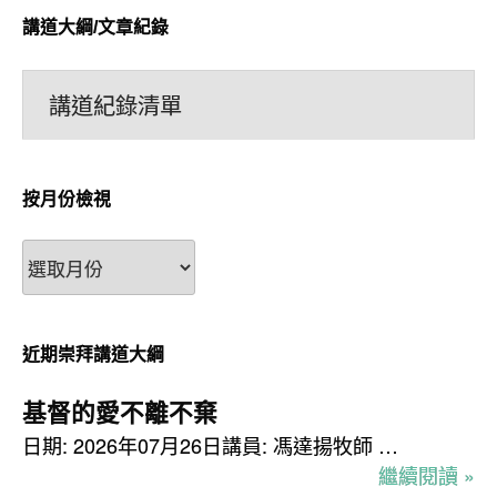
講道大綱/文章紀錄
講道紀錄清單
按月份檢視
按
月
份
檢
近期崇拜講道大綱
視
基督的愛不離不棄
日期: 2026年07月26日講員: 馮達揚牧師 …
繼續閱讀 »