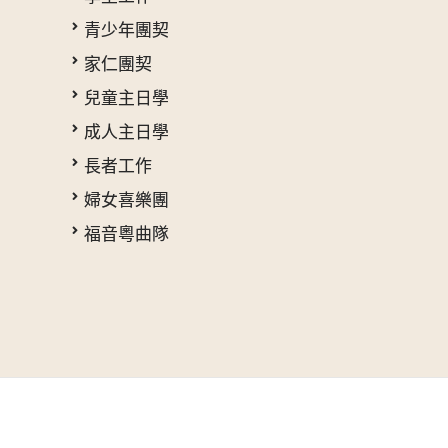
青少年團契
家仁團契
兒童主日學
成人主日學
長者工作
婦女喜樂團
福音粵曲隊