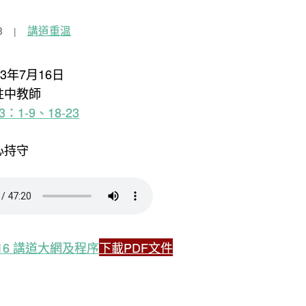
8
講道重溫
23年7月16日
柱中教師
3：1-9、18-23
心持守
7.16 講道大網及程序
下載PDF文件