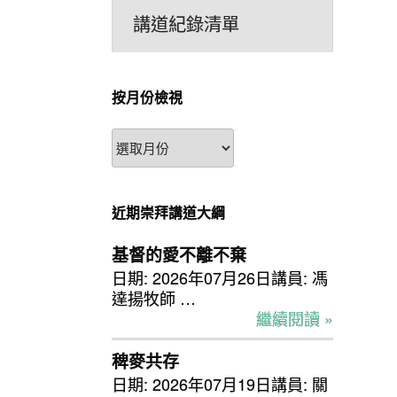
講道紀錄清單
按月份檢視
按
月
份
檢
近期崇拜講道大綱
視
基督的愛不離不棄
日期: 2026年07月26日講員: 馮
達揚牧師 …
繼續閱讀 »
稗麥共存
日期: 2026年07月19日講員: 關