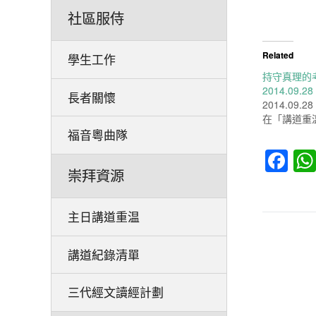
社區服侍
Related
學生工作
持守真理的考
2014.09.2
長者關懷
2014.09.28
在「講道重
福音粵曲隊
Fa
崇拜資源
主日講道重温
講道紀錄清單
三代經文讀經計劃