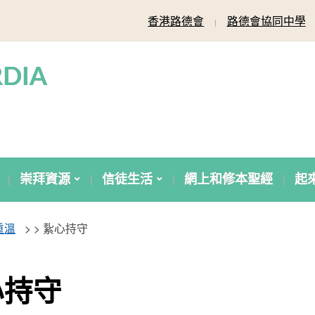
香港路德會
路德會協同中學
DIA
崇拜資源
信徒生活
網上和修本聖經
起
重溫
> >
紥心持守
心持守