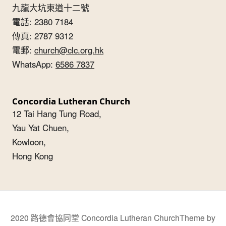
九龍大坑東道十二號
電話: 2380 7184
傳真: 2787 9312
電郵:
church@clc.org.hk
WhatsApp:
6586 7837
Concordia Lutheran Church
12 Tai Hang Tung Road,
Yau Yat Chuen,
Kowloon,
Hong Kong
2020 路德會協同堂 Concordia Lutheran Church
Theme by