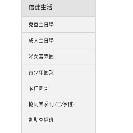
信徒生活
兒童主日學
成人主日學
婦女喜樂團
青少年團契
家仁團契
協同堂季刊 (已停刊)
迦勒查經班