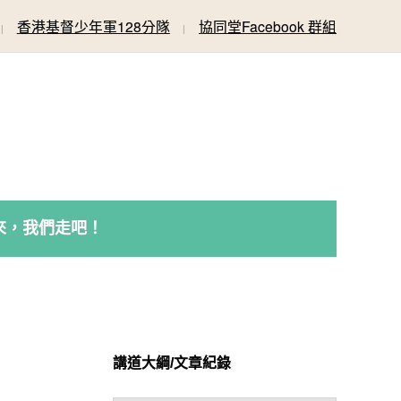
香港基督少年軍128分隊
協同堂Facebook 群組
來，我們走吧！
講道大綱/文章紀錄