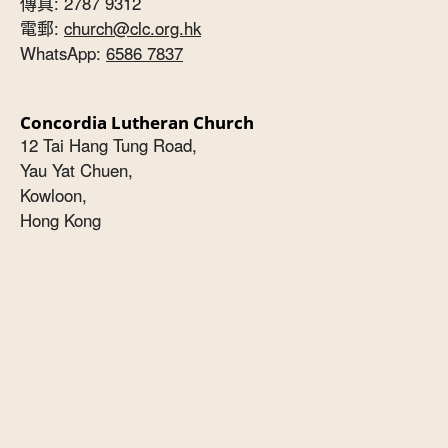
傳真: 2787 9312
電郵:
church@clc.org.hk
WhatsApp:
6586 7837
Concordia Lutheran Church
12 Tai Hang Tung Road,
Yau Yat Chuen,
Kowloon,
Hong Kong