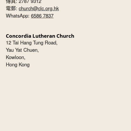
傳真: 2787 9312
電郵:
church@clc.org.hk
WhatsApp:
6586 7837
Concordia Lutheran Church
12 Tai Hang Tung Road,
Yau Yat Chuen,
Kowloon,
Hong Kong