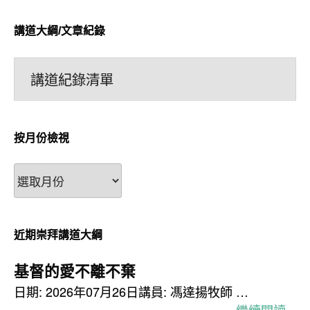
講道大綱/文章紀錄
講道紀錄清單
按月份檢視
按
月
份
檢
近期崇拜講道大綱
視
基督的愛不離不棄
日期: 2026年07月26日講員: 馮達揚牧師 …
繼續閱讀 »