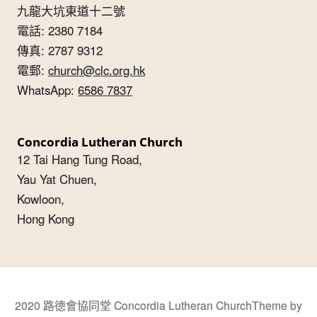
九龍大坑東道十二號
電話: 2380 7184
傳真: 2787 9312
電郵:
church@clc.org.hk
WhatsApp:
6586 7837
Concordia Lutheran Church
12 Tai Hang Tung Road,
Yau Yat Chuen,
Kowloon,
Hong Kong
2020 路德會協同堂 Concordia Lutheran Church
Theme by