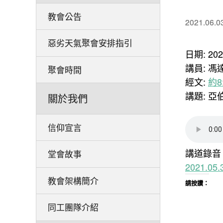
教會公告
2021.06.0
惡劣天氣聚會安排指引
日期: 20
講員: 馮
聚會時間
經文:
約8:
講題: 
關於我們
信仰宣言
講道錄音
堂會故事
2021.0
教會架構簡介
請按讚：
同工團隊介紹