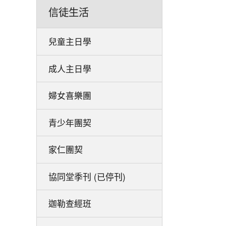
信徒生活
兒童主日學
成人主日學
婦女喜樂團
青少年團契
家仁團契
協同堂季刊 (已停刊)
迦勒查經班