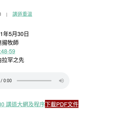
3
講道重溫
21年5月30日
達揚牧師
48-59
亞伯拉罕之先
5.30 講道大網及程序
下載PDF文件