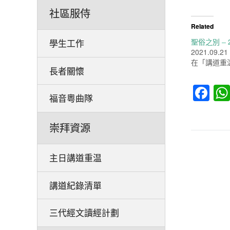
社區服侍
Related
聖俗之別 – 2
學生工作
2021.09.21
在「講道重
長者關懷
Fa
福音粵曲隊
崇拜資源
主日講道重温
講道紀錄清單
三代經文讀經計劃