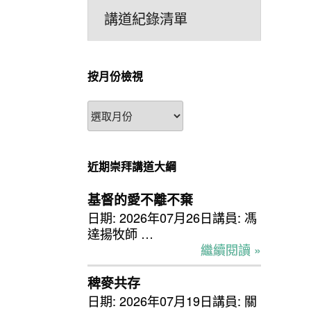
講道紀錄清單
按月份檢視
按
月
份
檢
近期崇拜講道大綱
視
基督的愛不離不棄
日期: 2026年07月26日講員: 馮
達揚牧師 …
繼續閱讀 »
稗麥共存
日期: 2026年07月19日講員: 關