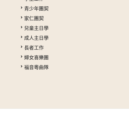
青少年團契
家仁團契
兒童主日學
成人主日學
長者工作
婦女喜樂團
福音粵曲隊