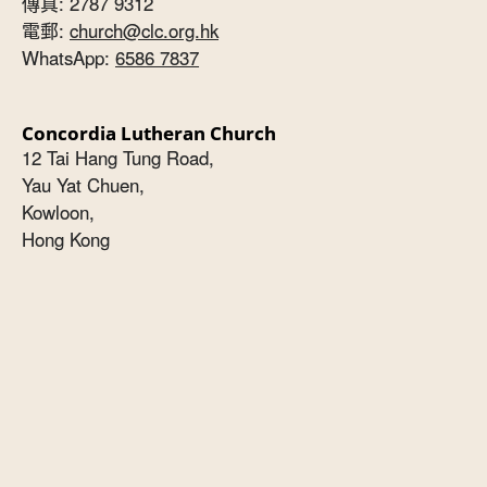
傳真: 2787 9312
電郵:
church@clc.org.hk
WhatsApp:
6586 7837
Concordia Lutheran Church
12 Tai Hang Tung Road,
Yau Yat Chuen,
Kowloon,
Hong Kong