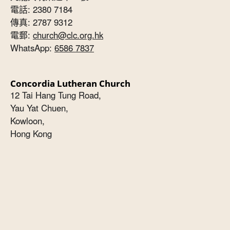
電話: 2380 7184
傳真: 2787 9312
電郵:
church@clc.org.hk
WhatsApp:
6586 7837
Concordia Lutheran Church
12 Tai Hang Tung Road,
Yau Yat Chuen,
Kowloon,
Hong Kong