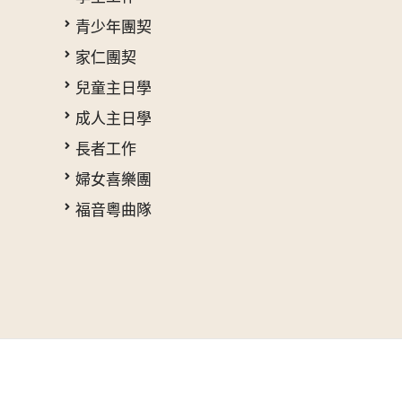
青少年團契
家仁團契
兒童主日學
成人主日學
長者工作
婦女喜樂團
福音粵曲隊