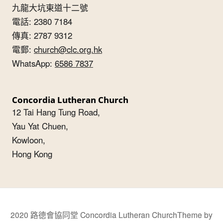
九龍大坑東道十二號
電話: 2380 7184
傳真: 2787 9312
電郵:
church@clc.org.hk
WhatsApp:
6586 7837
Concordia Lutheran Church
12 Tai Hang Tung Road,
Yau Yat Chuen,
Kowloon,
Hong Kong
2020 路德會協同堂 Concordia Lutheran Church
Theme by