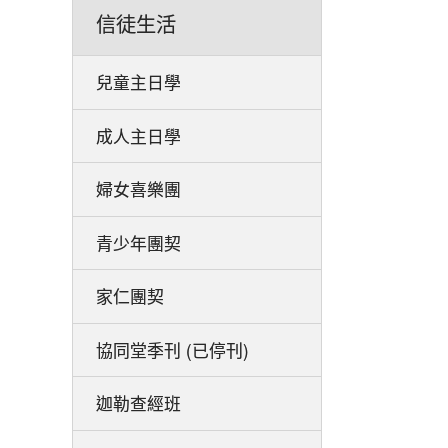
信徒生活
兒童主日學
成人主日學
婦女喜樂團
青少年團契
家仁團契
協同堂季刊 (已停刊)
迦勒查經班