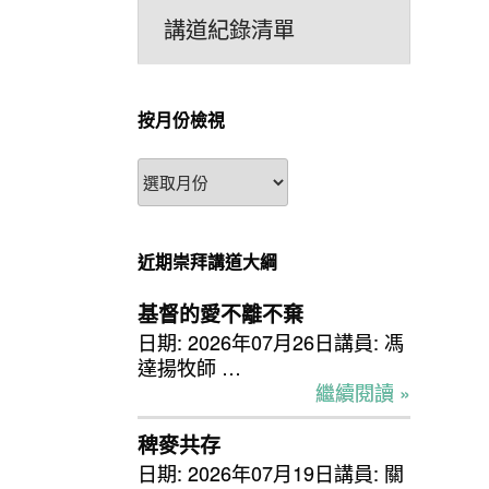
講道紀錄清單
按月份檢視
按
月
份
檢
近期崇拜講道大綱
視
基督的愛不離不棄
日期: 2026年07月26日講員: 馮
達揚牧師 …
繼續閱讀 »
稗麥共存
日期: 2026年07月19日講員: 關