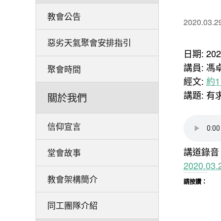
教會公告
2020.03.2
惡劣天氣聚會安排指引
日期: 20
講員: 馮
聚會時間
經文:
約11
講題: 
關於我們
信仰宣言
講道錄音
堂會故事
2020.0
教會架構簡介
請按讚：
同工團隊介紹