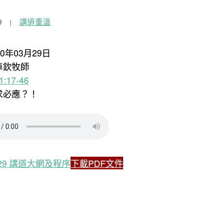
9
講道重溫
20年03月29日
卓欽牧師
:17-46
有求必應？！
3.29 講道大網及程序
下載PDF文件