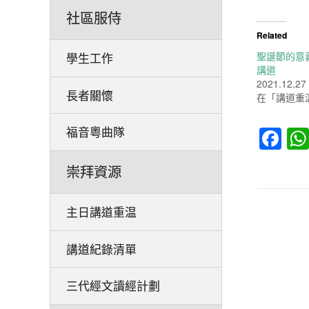
社區服侍
Related
聖誕節的意義 –
學生工作
講道
2021.12.27
長者關懷
在「講道重
Fa
福音粵曲隊
崇拜資源
主日講道重温
講道紀錄清單
三代經文讀經計劃