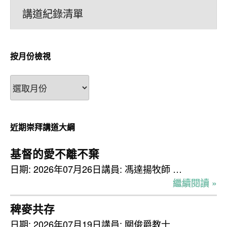
講道紀錄清單
按月份檢視
按
月
份
檢
近期崇拜講道大綱
視
基督的愛不離不棄
日期: 2026年07月26日講員: 馮達揚牧師 …
繼續閱讀 »
稗麥共存
日期: 2026年07月19日講員: 關俊爵教士 …