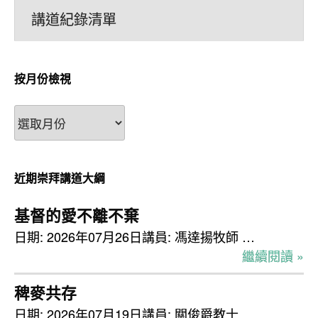
講道紀錄清單
按月份檢視
按
月
份
檢
近期崇拜講道大綱
視
基督的愛不離不棄
日期: 2026年07月26日講員: 馮達揚牧師 …
繼續閱讀 »
稗麥共存
日期: 2026年07月19日講員: 關俊爵教士 …