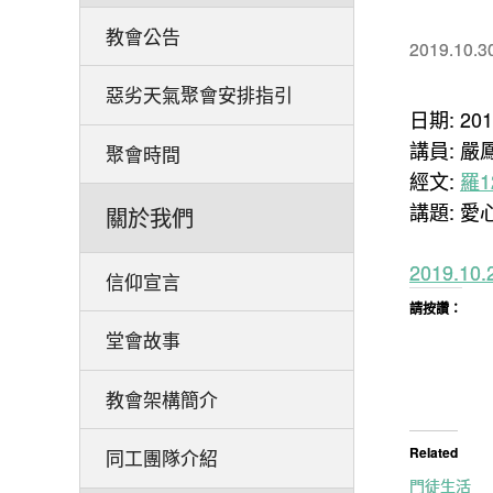
教會公告
2019.10.3
惡劣天氣聚會安排指引
日期: 20
講員: 嚴
聚會時間
經文:
羅12
講題: 愛
關於我們
2019.1
信仰宣言
請按讚：
堂會故事
教會架構簡介
Related
同工團隊介紹
門徒生活