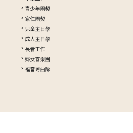
青少年團契
家仁團契
兒童主日學
成人主日學
長者工作
婦女喜樂團
福音粵曲隊