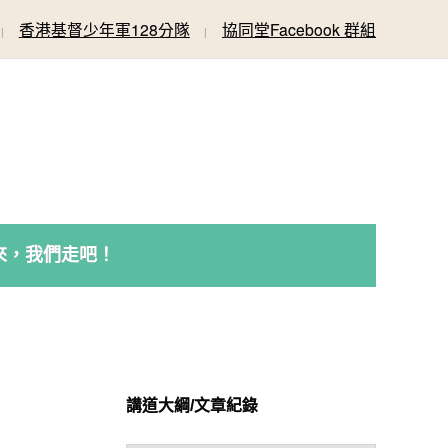
香港基督少年軍128分隊
協同堂Facebook 群組
來，我們走吧！
講道大綱/文章紀錄