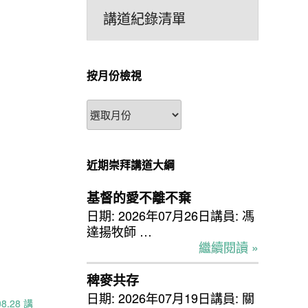
講道紀錄清單
按月份檢視
按
月
份
檢
近期崇拜講道大綱
視
基督的愛不離不棄
日期: 2026年07月26日講員: 馮
達揚牧師 …
繼續閱讀 »
稗麥共存
日期: 2026年07月19日講員: 關
8.28 講