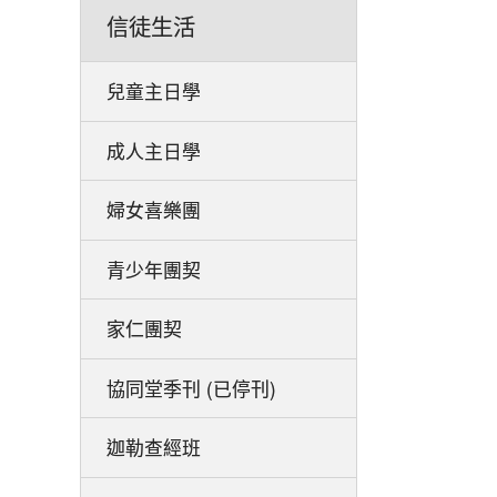
信徒生活
兒童主日學
成人主日學
婦女喜樂團
青少年團契
家仁團契
協同堂季刊 (已停刊)
迦勒查經班