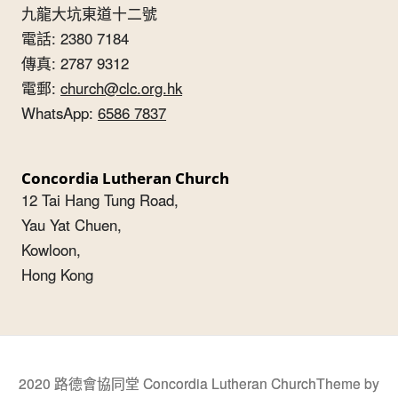
九龍大坑東道十二號
電話: 2380 7184
傳真: 2787 9312
電郵:
church@clc.org.hk
WhatsApp:
6586 7837
Concordia Lutheran Church
12 Tai Hang Tung Road,
Yau Yat Chuen,
Kowloon,
Hong Kong
2020 路德會協同堂 Concordia Lutheran Church
Theme by