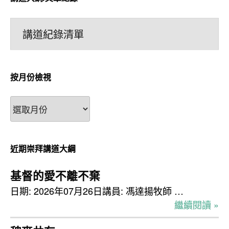
講道紀錄清單
按月份檢視
按
月
份
檢
近期崇拜講道大綱
視
基督的愛不離不棄
日期: 2026年07月26日講員: 馮達揚牧師 …
繼續閱讀 »