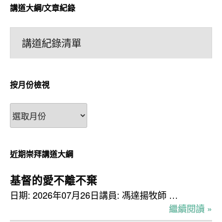
講道大綱/文章紀錄
講道紀錄清單
按月份檢視
按
月
份
檢
近期崇拜講道大綱
視
基督的愛不離不棄
日期: 2026年07月26日講員: 馮達揚牧師 …
繼續閱讀 »