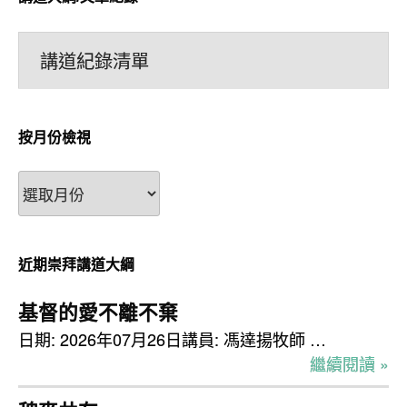
講道紀錄清單
按月份檢視
按
月
份
檢
近期崇拜講道大綱
視
基督的愛不離不棄
日期: 2026年07月26日講員: 馮達揚牧師 …
繼續閱讀 »