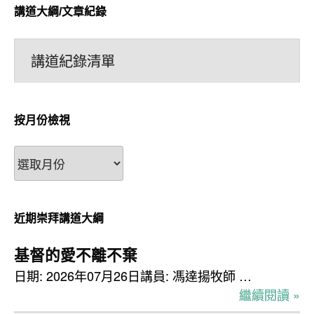
講道大綱/文章紀錄
講道紀錄清單
按月份檢視
按
月
份
檢
近期崇拜講道大綱
視
基督的愛不離不棄
日期: 2026年07月26日講員: 馮達揚牧師 …
繼續閱讀 »