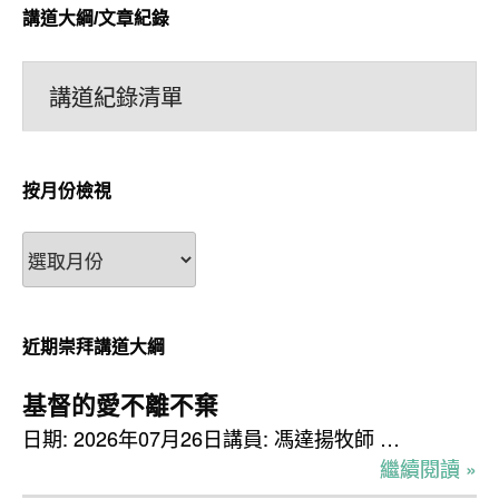
講道大綱/文章紀錄
講道紀錄清單
按月份檢視
按
月
份
檢
近期崇拜講道大綱
視
基督的愛不離不棄
日期: 2026年07月26日講員: 馮達揚牧師 …
繼續閱讀 »