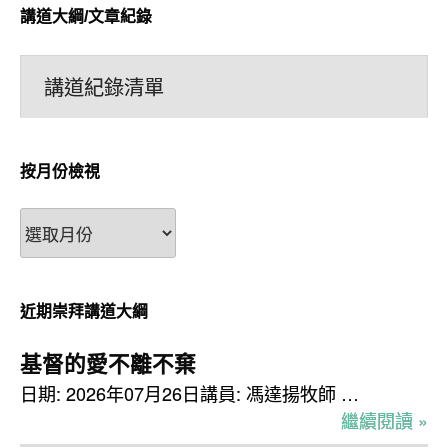
講道大綱/文章紀錄
講道紀錄清單
按月份檢視
按
月
份
檢
近期崇拜講道大綱
視
基督的愛不離不棄
日期: 2026年07月26日講員: 馮達揚牧師 …
繼續閱讀 »