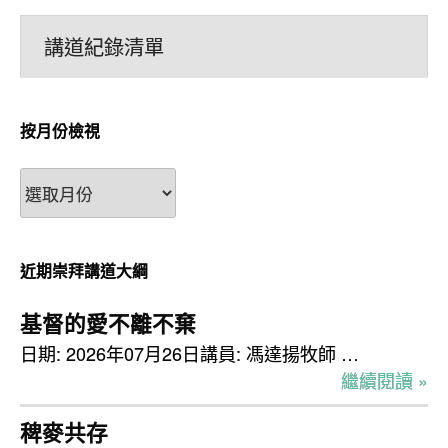
講道紀錄清單
按月份檢視
按
月
份
檢
近期崇拜講道大綱
視
基督的愛不離不棄
日期: 2026年07月26日講員: 馮達揚牧師 …
繼續閱讀 »
稗麥共存