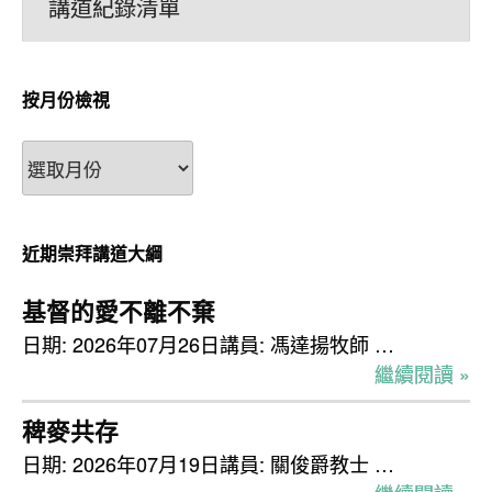
講道紀錄清單
按月份檢視
按
月
份
檢
近期崇拜講道大綱
視
基督的愛不離不棄
日期: 2026年07月26日講員: 馮達揚牧師 …
繼續閱讀 »
稗麥共存
日期: 2026年07月19日講員: 關俊爵教士 …