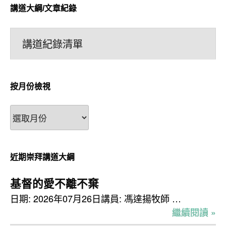
講道大綱/文章紀錄
講道紀錄清單
按月份檢視
按
月
份
檢
近期崇拜講道大綱
視
基督的愛不離不棄
日期: 2026年07月26日講員: 馮達揚牧師 …
繼續閱讀 »