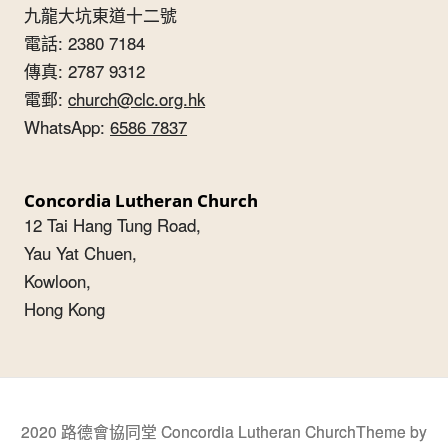
九龍大坑東道十二號
電話: 2380 7184
傳真: 2787 9312
電郵:
church@clc.org.hk
WhatsApp:
6586 7837
Concordia Lutheran Church
12 Tai Hang Tung Road,
Yau Yat Chuen,
Kowloon,
Hong Kong
2020 路德會協同堂 Concordia Lutheran Church
Theme by