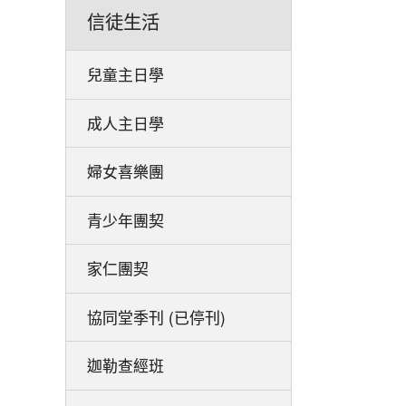
信徒生活
兒童主日學
成人主日學
婦女喜樂團
青少年團契
家仁團契
協同堂季刊 (已停刊)
迦勒查經班