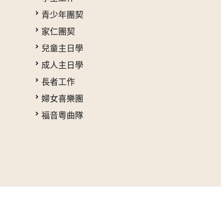
青少年團契
家仁團契
兒童主日學
成人主日學
長者工作
婦女喜樂團
福音粵曲隊