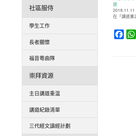
道
社區服侍
2018.11.11
在「講道重
學生工作
Fa
長者關懷
福音粵曲隊
崇拜資源
主日講道重温
講道紀錄清單
三代經文讀經計劃