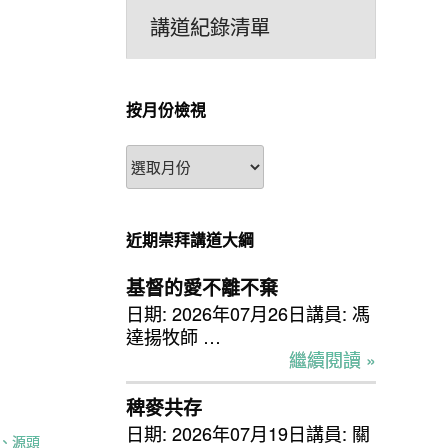
講道紀錄清單
按月份檢視
按
月
份
檢
近期崇拜講道大綱
視
基督的愛不離不棄
日期: 2026年07月26日講員: 馮
達揚牧師 …
繼續閱讀 »
稗麥共存
日期: 2026年07月19日講員: 關
、源頭