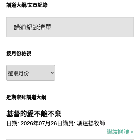
講道大綱/文章紀錄
講道紀錄清單
按月份檢視
按
月
份
檢
近期崇拜講道大綱
視
基督的愛不離不棄
日期: 2026年07月26日講員: 馮達揚牧師 …
繼續閱讀 »